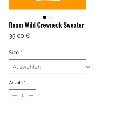
Roam Wild Crewneck Sweater
Preis
35,00 €
Size
*
Anzahl
*
In den Warenkorb
Keep warm and look cool while you